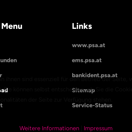
 Menu
Links
www.psa.at
kunden
ems.psa.at
r
bankident.psa.at
n ihnen sind essenziell für den Betrieb der Seite,
. Sie können selbst entscheiden, ob Sie die Cooki
oad
Sitemap
onalitäten der Seite zur Verfügung stehen.
t
Service-Status
Weitere Informationen
|
Impressum