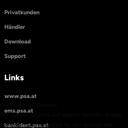
Privatkunden
Händler
Download
Support
Links
www.psa.at
Wir benutzen Cookies
ems.psa.at
Wir nutzen Cookies auf unserer Website. Einige
von ihnen sind essenziell für den Betrieb der
bankident.psa.at