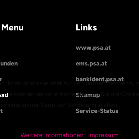
 Menu
Links
www.psa.at
kunden
ems.psa.at
r
bankident.psa.at
n ihnen sind essenziell für den Betrieb der Seite,
. Sie können selbst entscheiden, ob Sie die Cooki
oad
Sitemap
onalitäten der Seite zur Verfügung stehen.
t
Service-Status
Weitere Informationen
|
Impressum