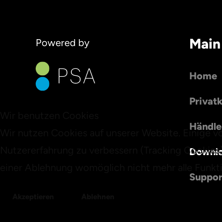
Main
Powered by
Home
Privat
Wir benutzen Cookies
Händle
Wir nutzen Cookies auf unserer Website. Einige vo
Nutzererfahrung zu verbessern (Tracking Cookies)
Downl
einer Ablehnung womöglich nicht mehr alle Funkti
Suppor
Akzeptieren
Ablehnen