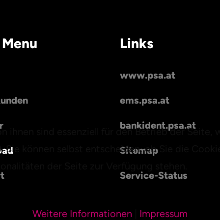
 Menu
Links
www.psa.at
kunden
ems.psa.at
r
bankident.psa.at
n ihnen sind essenziell für den Betrieb der Seite,
. Sie können selbst entscheiden, ob Sie die Cooki
oad
Sitemap
onalitäten der Seite zur Verfügung stehen.
t
Service-Status
Weitere Informationen
|
Impressum