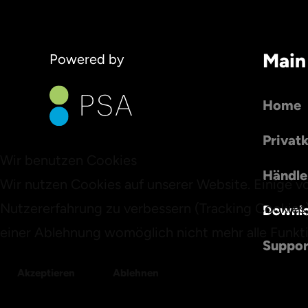
Main
Powered by
Home
Privat
Wir benutzen Cookies
Händle
Wir nutzen Cookies auf unserer Website. Einige vo
Nutzererfahrung zu verbessern (Tracking Cookies)
Downl
einer Ablehnung womöglich nicht mehr alle Funkti
Suppor
Akzeptieren
Ablehnen